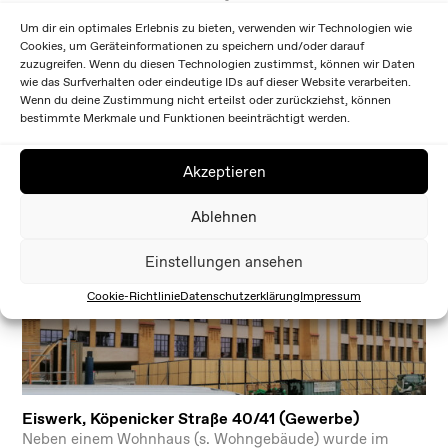
Mitte
Um dir ein optimales Erlebnis zu bieten, verwenden wir Technologien wie
Nach dem ersten Weltkrieg wurde in Berlin-Mitte die
Cookies, um Geräteinformationen zu speichern und/oder darauf
größte Telegraphenverkehrsanstalt Europas in Betrieb
zuzugreifen. Wenn du diesen Technologien zustimmst, können wir Daten
genommen: Das Haupttelegraphenamt.
wie das Surfverhalten oder eindeutige IDs auf dieser Website verarbeiten.
Wenn du deine Zustimmung nicht erteilst oder zurückziehst, können
bestimmte Merkmale und Funktionen beeinträchtigt werden.
Akzeptieren
Ablehnen
Einstellungen ansehen
Cookie-Richtlinie
Datenschutzerklärung
Impressum
Eiswerk, Köpenicker Straße 40/41 (Gewerbe)
Neben einem Wohnhaus (s. Wohngebäude) wurde im